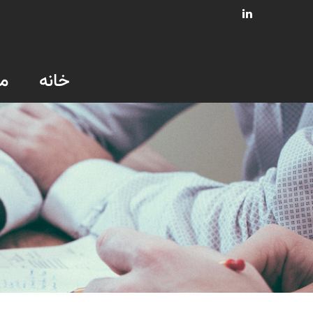
خانه
م