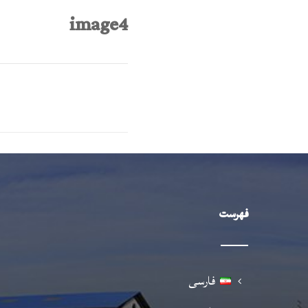
image4
فهرست
فارسی