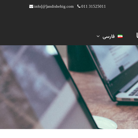
info[@]andishehig.com
011 31525011
فارسی